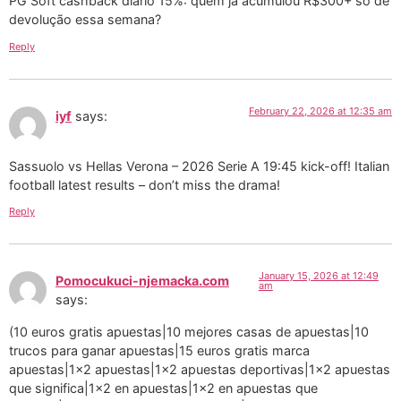
PG Soft cashback diário 15%: quem já acumulou R$300+ só de
devolução essa semana?
Reply
February 22, 2026 at 12:35 am
iyf
says:
Sassuolo vs Hellas Verona – 2026 Serie A 19:45 kick-off! Italian
football latest results – don’t miss the drama!
Reply
January 15, 2026 at 12:49
Pomocukuci-njemacka.com
am
says:
(10 euros gratis apuestas|10 mejores casas de apuestas|10
trucos para ganar apuestas|15 euros gratis marca
apuestas|1×2 apuestas|1×2 apuestas deportivas|1×2 apuestas
que significa|1×2 en apuestas|1×2 en apuestas que