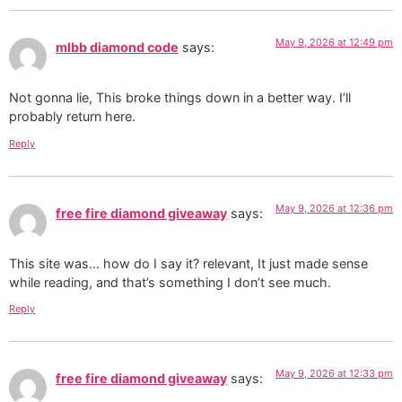
May 9, 2026 at 12:49 pm
mlbb diamond code
says:
Not gonna lie, This broke things down in a better way. I’ll
probably return here.
Reply
May 9, 2026 at 12:36 pm
free fire diamond giveaway
says:
This site was… how do I say it? relevant, It just made sense
while reading, and that’s something I don’t see much.
Reply
May 9, 2026 at 12:33 pm
free fire diamond giveaway
says: