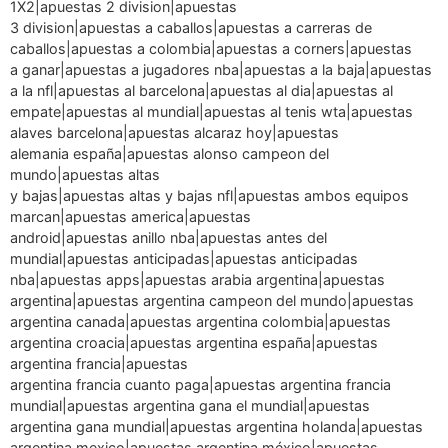
1X2|apuestas 2 division|apuestas
3 division|apuestas a caballos|apuestas a carreras de
caballos|apuestas a colombia|apuestas a corners|apuestas
a ganar|apuestas a jugadores nba|apuestas a la baja|apuestas
a la nfl|apuestas al barcelona|apuestas al dia|apuestas al
empate|apuestas al mundial|apuestas al tenis wta|apuestas
alaves barcelona|apuestas alcaraz hoy|apuestas
alemania españa|apuestas alonso campeon del
mundo|apuestas altas
y bajas|apuestas altas y bajas nfl|apuestas ambos equipos
marcan|apuestas america|apuestas
android|apuestas anillo nba|apuestas antes del
mundial|apuestas anticipadas|apuestas anticipadas
nba|apuestas apps|apuestas arabia argentina|apuestas
argentina|apuestas argentina campeon del mundo|apuestas
argentina canada|apuestas argentina colombia|apuestas
argentina croacia|apuestas argentina españa|apuestas
argentina francia|apuestas
argentina francia cuanto paga|apuestas argentina francia
mundial|apuestas argentina gana el mundial|apuestas
argentina gana mundial|apuestas argentina holanda|apuestas
argentina mexico|apuestas argentina méxico|apuestas