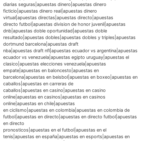
diarias seguras|apuestas dinero|apuestas dinero
ficticio|apuestas dinero real|apuestas dinero
virtual|apuestas directas|apuestas directo|apuestas
directo futbol|apuestas division de honor juvenil|apuestas
dnb|apuestas doble oportunidad|apuestas doble
resultado|apuestas dobles|apuestas dobles y triples|apuestas
dortmund barcelona|apuestas draft
nba|apuestas draft nfl|apuestas ecuador vs argentina|apuestas
ecuador vs venezuela|apuestas egipto uruguay|apuestas el
clasico|apuestas elecciones venezuela|apuestas
empate|apuestas en baloncesto|apuestas en
barcelona|apuestas en beisbol|apuestas en boxeo|apuestas en
caballos|apuestas en carreras de
caballos|apuestas en casino|apuestas en casino
online|apuestas en casinos|apuestas en casinos
online|apuestas en chile|apuestas
en ciclismo|apuestas en colombia|apuestas en colombia de
futbol|apuestas en directo|apuestas en directo futbol|apuestas
en directo
pronosticos|apuestas en el futbol|apuestas en el
tenis|apuestas en españa|apuestas en esports|apuestas en