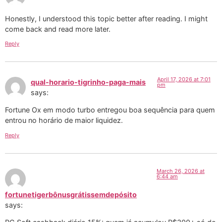
Honestly, I understood this topic better after reading. I might
come back and read more later.
Reply
April 17, 2026 at 7:01
qual-horario-tigrinho-paga-mais
pm
says:
Fortune Ox em modo turbo entregou boa sequência para quem
entrou no horário de maior liquidez.
Reply
March 26, 2026 at
6:44 am
fortunetigerbônusgrátissemdepósito
says: